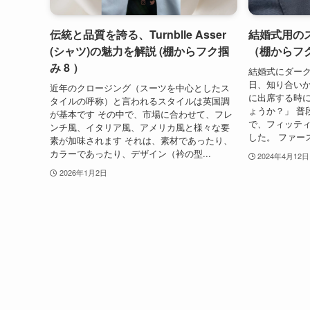
伝統と品質を誇る、Turnblle Asser
結婚式用の
(シャツ)の魅力を解説 (棚からフク掴
（棚からフク
み 8 ）
結婚式にダーク
日、知り合いか
近年のクロージング（スーツを中心としたス
に出席する時
タイルの呼称）と言われるスタイルは英国調
ょうか？」 普
が基本です その中で、市場に合わせて、フレ
で、フィッテ
ンチ風、イタリア風、アメリカ風と様々な要
した。 ファー
素が加味されます それは、素材であったり、
カラーであったり、デザイン（衿の型...
2024年4月12日
2026年1月2日